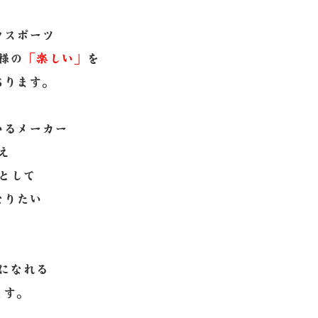
ウスポーツ
様の
「楽しい」
を
おります。
いるメーカー
え
として
なりたい
になれる
ます。