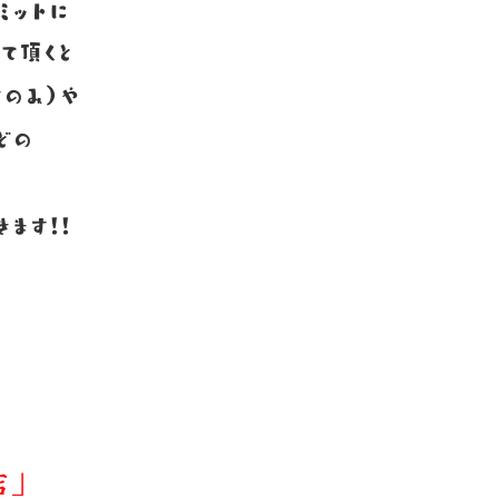
ミットに
て頂くと
のみ）や
どの
ます！！
店」